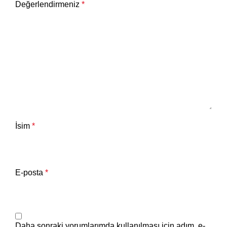
Değerlendirmeniz
*
İsim
*
E-posta
*
Daha sonraki yorumlarımda kullanılması için adım, e-